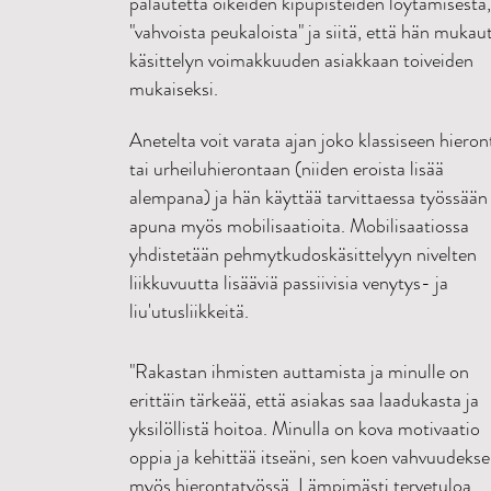
palautetta oikeiden kipupisteiden löytämisestä,
"vahvoista peukaloista" ja siitä, että hän mukau
käsittelyn voimakkuuden asiakkaan toiveiden
mukaiseksi.
Anetelta voit varata ajan joko klassiseen hiero
tai urheiluhierontaan (niiden eroista lisää
alempana) ja hän käyttää tarvittaessa työssään
apuna myös mobilisaatioita. Mobilisaatiossa
yhdistetään pehmytkudoskäsittelyyn nivelten
liikkuvuutta lisääviä passiivisia venytys- ja
liu'utusliikkeitä.
"Rakastan ihmisten auttamista ja minulle on
erittäin tärkeää, että asiakas saa laadukasta ja
yksilöllistä hoitoa. Minulla on kova motivaatio
oppia ja kehittää itseäni, sen koen vahvuudekse
myös hierontatyössä. Lämpimästi tervetuloa