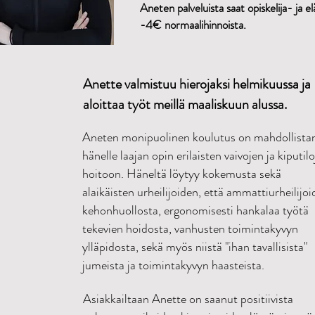
Aneten palveluista saat opiskelija- ja e
-4€ normaalihinnoista.
Anette valmistuu hierojaksi helmikuussa ja
aloittaa työt meillä maaliskuun alussa.
Aneten monipuolinen koulutus on mahdollista
hänelle laajan opin erilaisten vaivojen ja kiputil
hoitoon. Häneltä löytyy kokemusta sekä
alaikäisten urheilijoiden, että ammattiurheilijo
kehonhuollosta, ergonomisesti hankalaa työtä
tekevien hoidosta, vanhusten toimintakyvyn
ylläpidosta, sekä myös niistä "ihan tavallisista"
jumeista ja toimintakyvyn haasteista.
Asiakkailtaan Anette on saanut positiivista