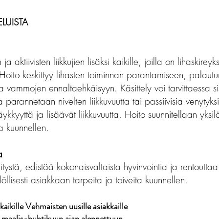
ELUISTA
 ja aktiivisten liikkujien lisäksi kaikille, joilla on lihaskireyk
 Hoito keskittyy lihasten toiminnan parantamiseen, palaut
a vammojen ennaltaehkäisyyn. Käsittely voi tarvittaessa s
la parannetaan nivelten liikkuvuutta tai passiivisia venytyks
ykkyyttä ja lisäävät liikkuvuutta. Hoito suunnitellaan yksil
ta kuunnellen.
a
nitystä, edistää kokonaisvaltaista hyvinvointia ja rentoutta
löllisesti asiakkaan tarpeita ja toiveita kuunnellen.​
kaikille Vehmaisten uusille asiakkaille
 maalis-huhtikuun ajan alennettuun