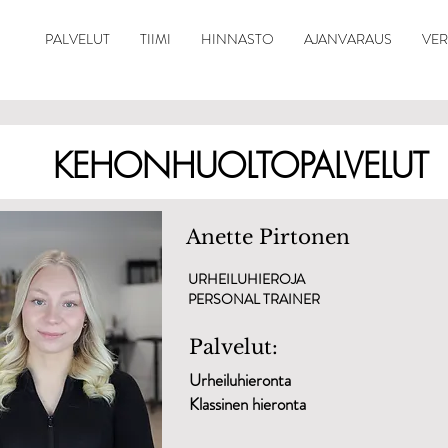
PALVELUT
TIIMI
HINNASTO
AJANVARAUS
VE
KEHONHUOLTOPALVELUT
Anette Pirtonen
URHEILUHIEROJA
PERSONAL TRAINER
Palvelut:
Urheiluhieronta
Klassinen hieronta