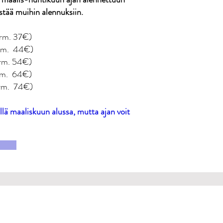
istää muihin alennuksiin.
rm. 37€)
m. 44€)
m. 54€)
m. 64€)
m. 74€)
llä maaliskuun alussa, mutta ajan voit
REKISTERISELOSTE