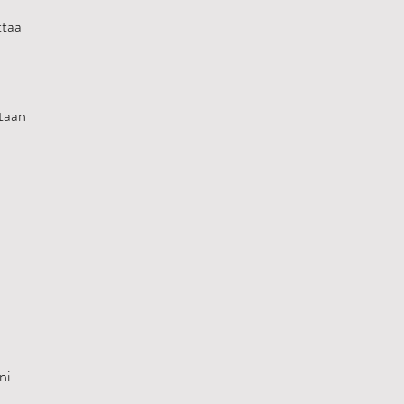
ttaa
ntaan
ni