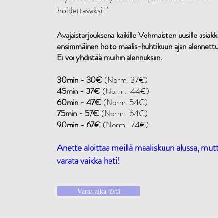
hoidettavaksi!"
Avajaistarjouksena kaikille Vehmaisten uusille asiakka
ensimmäinen hoito maalis-huhtikuun ajan alennettu
Ei voi yhdistää muihin alennuksiin.
30min - 30€
(Norm. 37€)
45min - 37€
(Norm. 44€)
60min - 47€
(Norm. 54€)
75min - 57€
(Norm. 64€)
90min - 67€
(Norm. 74€)
Anette aloittaa meillä maaliskuun alussa, mutt
varata vaikka heti!
Varaa aika tästä