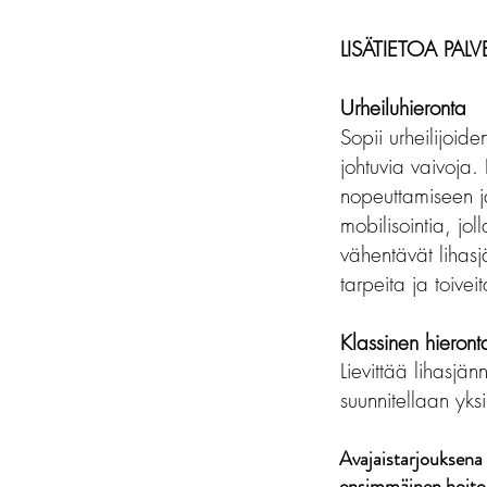
LISÄTIETOA PALV
Urheiluhieronta
Sopii urheilijoiden
johtuvia vaivoja.
nopeuttamiseen j
mobilisointia, jol
vähentävät lihasjä
tarpeita ja toivei
Klassinen hieront
Lievittää lihasjän
suunnitellaan yksi
Avajaistarjouksena 
ensimmäinen hoito